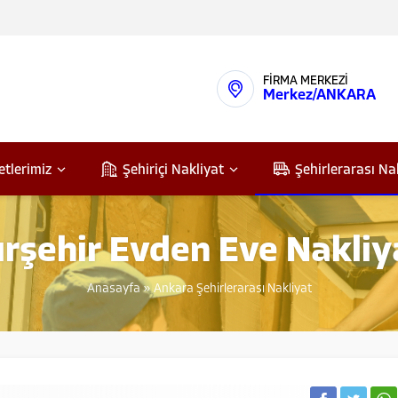
FİRMA MERKEZİ
Merkez/ANKARA
etlerimiz
Şehiriçi Nakliyat
Şehirlerarası Na
ırşehir Evden Eve Nakliy
Anasayfa
»
Ankara Şehirlerarası Nakliyat