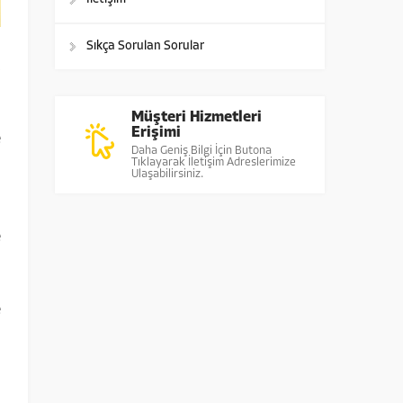
Sıkça Sorulan Sorular
,
Müşteri Hizmetleri
Erişimi
e
Daha Geniş Bilgi İçin Butona
Tıklayarak İletişim Adreslerimize
Ulaşabilirsiniz.
i
e
e
ı
a