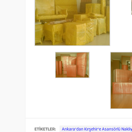
ETİKETLER:
Ankara'dan Kırşehir'e Asansörlü Nakli