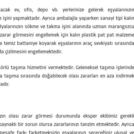
cak ev, ofis, depo vb. yerlerinize gelerek eşyalarınızı
işini yapmaktadır. Ayrıca ambalajla yaparken sanayi tipi kalı
ilyalarınızın sökme ve takma işini alanında uzman marangozc
 zarar görmesini engellemek için kalın plastik pat pat malzem
 temiz battaniye koyarak eşyalarının araç sevkiyatı sırasınd
 çizilmesini engellemektedir.
rlü taşıma hizmetini vermektedir. Geleneksel taşıma işlerind
ca taşıma sırasında doğabilecek olası zararları en aza indirme
edir.
ızın olası zarar görmesi durumunda eksper ekibimiz gerekl
ynaklı bir sorun olursa zararlarınızı tanzim etmektedir. Ayrıc
 mesafe farkı farketmeksizin eşyalarınızı seçeceğiniz ulusal v