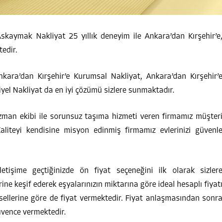
skaymak Nakliyat 25 yıllık deneyim ile Ankara’dan Kırşehir’e
edir.
kara’dan Kırşehir’e Kurumsal Nakliyat, Ankara’dan Kırşehir’
yel Nakliyat da en iyi çözümü sizlere sunmaktadır.
zman ekibi ile sorunsuz taşıma hizmeti veren firmamız müşter
liteyi kendisine misyon edinmiş firmamız evlerinizi güvenl
etişime geçtiğinizde ön fiyat seçeneğini ilk olarak sizler
ine keşif ederek eşyalarınızın miktarına göre ideal hesaplı fiyat
sellerine göre de fiyat vermektedir. Fiyat anlaşmasından sonr
üvence vermektedir.