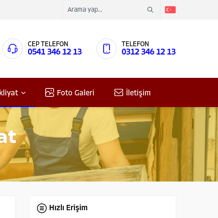
CEP TELEFON
TELEFON
0541 346 12 13
0312 346 12 13
kliyat
Foto Galeri
İletişim
at
Hızlı Erişim