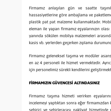
Firmamız anlaşılan gün ve saatte taşınıla
hassasiyetlerine göre ambajlama ve paketleme 
plastik pat pat malzeme kullanmaktadır. Mob
eleman ile yapan firmamız eşyalarınızın olası
yanında sökülen mobilya malzemeleri arasında
kasis vb. yerlerden geçerken zıplama durumunda
Firmamız geleneksel taşıma ve modüler asansö
en az 4 personeli ile hizmet vermektedir. Ayrı
için personelimiz sürekli kendilerini geliştirmekt
FİRMAMIZIN GÜVENCESİ ALTINDASINIZ
Firmamız taşıma hizmeti verirken eşyaların
incelemeyi yaptıktan sonra eğer firmamızdan ka
şehiriçi ve şehirlerarası nakliyat hizmetinde