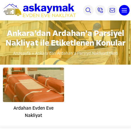
Ankara’dan Ardahan’a Parsiyel
Nakliyat ile Etiketlenen Konular
Anasayfa
»
Ankara’dan Ardahan’a Parsiyel NakliyatEtiketi
Ardahan Evden Eve
Nakliyat