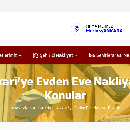
FİRMA MERKEZİ
Merkez/ANKARA
etlerimiz
Şehiriçi Nakliyat
Şehirlerarası Na
ri’ye Evden Eve Nakliya
Konular
Anasayfa
»
Ankara’dan Hakkari’ye Evden Eve NakliyatEtiketi