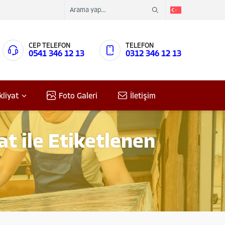
CEP TELEFON
TELEFON
0541 346 12 13
0312 346 12 13
kliyat
Foto Galeri
İletişim
t ile Etiketlenen