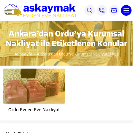
Ankara’dan Ordu’ya Kurumsal
Nakliyat ile Etiketlenen Konular
Anasayfa
»
Ankara’dan Ordu’ya Kurumsal NakliyatEtiketi
Ordu Evden Eve Nakliyat