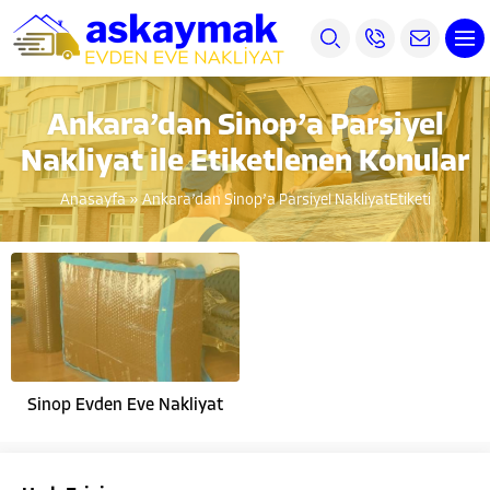
Ankara’dan Sinop’a Parsiyel
Nakliyat ile Etiketlenen Konular
Anasayfa
»
Ankara’dan Sinop’a Parsiyel NakliyatEtiketi
Sinop Evden Eve Nakliyat