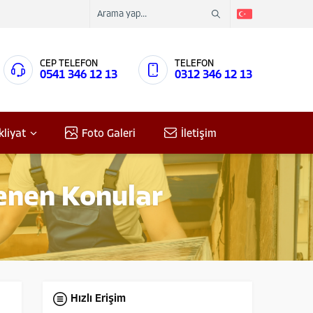
CEP TELEFON
TELEFON
0541 346 12 13
0312 346 12 13
kliyat
Foto Galeri
İletişim
lenen Konular
Hızlı Erişim