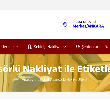
FİRMA MERKEZİ
Merkez/ANKARA
etlerimiz
Şehiriçi Nakliyat
Şehirlerarası Na
sörlü Nakliyat ile Etiket
Anasayfa
»
Polatlı Asansörlü NakliyatEtiketi