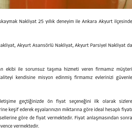
skaymak Nakliyat 25 yıllık deneyim ile Ankara Akyurt ilçesind
kliyat, Akyurt Asansörlü Nakliyat, Akyurt Parsiyel Nakliyat d
n ekibi ile sorunsuz taşıma hizmeti veren firmamız müşter
liteyi kendisine misyon edinmiş firmamız evlerinizi güvenl
etişime geçtiğinizde ön fiyat seçeneğini ilk olarak sizler
ine keşif ederek eşyalarınızın miktarına göre ideal hesaplı fiyat
sellerine göre de fiyat vermektedir. Fiyat anlaşmasından sonr
üvence vermektedir.