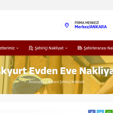
FİRMA MERKEZİ
Merkez/ANKARA
etlerimiz
Şehiriçi Nakliyat
Şehirlerarası Na
kyurt Evden Eve Nakliy
Anasayfa
»
Ankara Şehiriçi Nakliyat