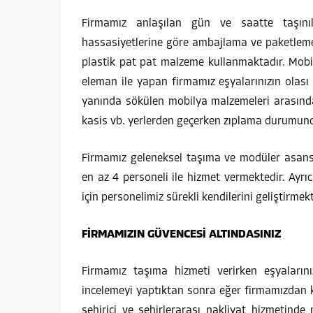
Firmamız anlaşılan gün ve saatte taşınıla
hassasiyetlerine göre ambajlama ve paketleme 
plastik pat pat malzeme kullanmaktadır. Mob
eleman ile yapan firmamız eşyalarınızın olası
yanında sökülen mobilya malzemeleri arasında
kasis vb. yerlerden geçerken zıplama durumunda
Firmamız geleneksel taşıma ve modüler asansö
en az 4 personeli ile hizmet vermektedir. Ayrı
için personelimiz sürekli kendilerini geliştirmekt
FİRMAMIZIN GÜVENCESİ ALTINDASINIZ
Firmamız taşıma hizmeti verirken eşyaların
incelemeyi yaptıktan sonra eğer firmamızdan ka
şehiriçi ve şehirlerarası nakliyat hizmetinde