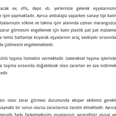
cak ev, ofis, depo vb. yerlerinize gelerek eşyalarınızı
işini yapmaktadır. Ayrıca ambalajla yaparken sanayi tipi kalı
ilyalarınızın sökme ve takma işini alanında uzman marangozc
 zarar görmesini engellemek için kalın plastik pat pat malzem
 temiz battaniye koyarak eşyalarının araç sevkiyatı sırasınd
 çizilmesini engellemektedir.
rlü taşıma hizmetini vermektedir. Geleneksel taşıma işlerind
ca taşıma sırasında doğabilecek olası zararları en aza indirme
edir.
ızın olası zarar görmesi durumunda eksper ekibimiz gerekl
ynaklı bir sorun olursa zararlarınızı tanzim etmektedir. Ayrıc
 mesafe farkı farketmeksizin eşyalarınızı seçeceğiniz ulusal v