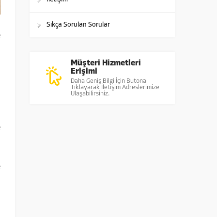
Sıkça Sorulan Sorular
e
Müşteri Hizmetleri
Erişimi
a
Daha Geniş Bilgi İçin Butona
Tıklayarak İletişim Adreslerimize
Ulaşabilirsiniz.
i
e
e
ı
a