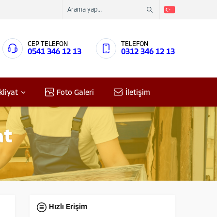
CEP TELEFON
TELEFON
0541 346 12 13
0312 346 12 13
kliyat
Foto Galeri
İletişim
at
Hızlı Erişim